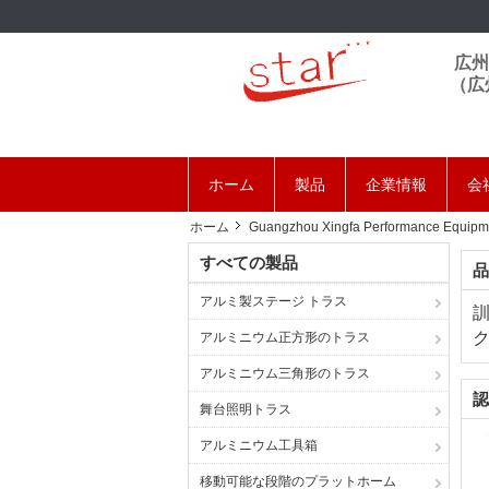
広州
（広
ホーム
製品
企業情報
会
ホーム
Guangzhou Xingfa Performance Equip
すべての製品
品
アルミ製ステージ トラス
アルミニウム正方形のトラス
アルミニウム三角形のトラス
認
舞台照明トラス
アルミニウム工具箱
移動可能な段階のプラットホーム