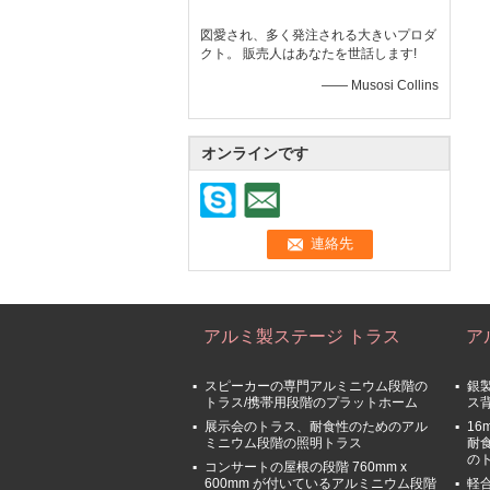
図愛され、多く発注される大きいプロダ
クト。 販売人はあなたを世話します!
—— Musosi Collins
オンラインです
アルミ製ステージ トラス
ア
スピーカーの専門アルミニウム段階の
銀
トラス/携帯用段階のプラットホーム
ス
展示会のトラス、耐食性のためのアル
1
ミニウム段階の照明トラス
耐
の
コンサートの屋根の段階 760mm x
600mm が付いているアルミニウム段階
軽