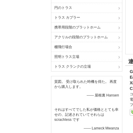
円のトラス
トラス カプラー
携帯用段階のプラットホーム
アクリルの段階のプラットホーム
棚飛行場合
照明トラス立場
トラス クランクの立場
G
E
質図。 受け取られた時機を得た。 再度
X
から購入します。
C
—— 屋根裏 Hansen
電
フ
それはすべてでした私が価格ととても幸
せの、記述されていてそれらは
scrachless です
—— Lameck Mwanza