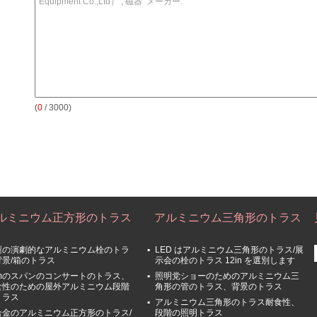
(
0
/ 3000)
ルミニウム正方形のトラス
アルミニウム三角形のトラス
製の演劇的なアルミニウム栓のトラ
LED はアルミニウム三角形のトラス/展
背景/箱のトラス
示会の栓のトラス 12in を選別します
6mのスパンのコンサートのトラス、
照明党ショーのためのアルミニウム三
食性のための屋外アルミニウム段階
角形の管のトラス、背景のトラス
トラス
アルミニウム三角形のトラス耐食性、
合金のアルミニウム正方形のトラス/
段階の照明トラス