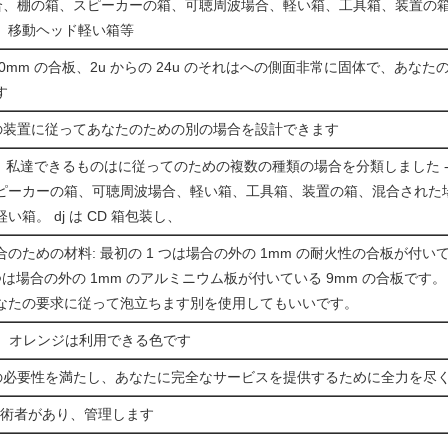
um 場合、棚の箱、スピーカーの箱、可聴周波場合、軽い箱、工具箱、装置
、移動ヘッド軽い箱等
び 10mm の合板、2u からの 24u のそれはへの側面非常に固体で、あな
す
なたの装置に従ってあなたのための別の場合を設計できます
、私達できるものはに従ってのための複数の種類の場合を分類しました -
ピーカーの箱、可聴周波場合、軽い箱、工具箱、装置の箱、混合された
箱。 dj は CD 箱包装し、
場合のための材料: 最初の 1 つは場合の外の 1mm の耐火性の合板が付いて
 1 つは場合の外の 1mm のアルミニウム板が付いている 9mm の合板です
なたの要求に従って泡立ちます別を使用してもいいです。
、赤、オレンジは利用できる色です
なたの必要性を満たし、あなたに完全なサービスを提供するために全力を尽
の技術者があり、管理します