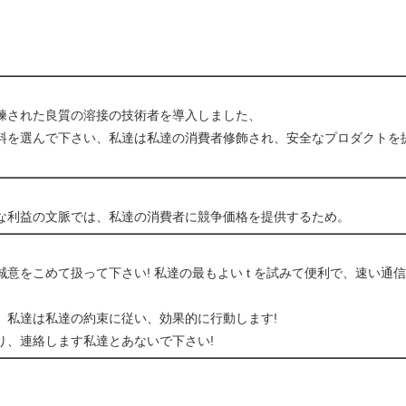
練された良質の溶接の技術者を導入しました、
料を選んで下さい、私達は私達の消費者修飾され、安全なプロダクトを
な利益の文脈では、私達の消費者に競争価格を提供するため。
意をこめて扱って下さい! 私達の最もよい t を試みて便利で、速い通
。私達は私達の約束に従い、効果的に行動します!
り、連絡します私達とあないで下さい!