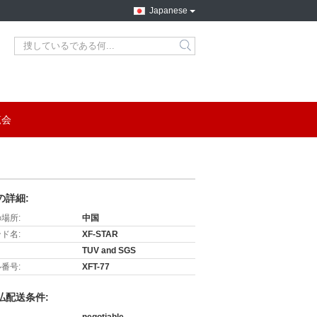
Japanese
search
覧会
の詳細:
場所:
中国
ド名:
XF-STAR
TUV and SGS
番号:
XFT-77
払配送条件: