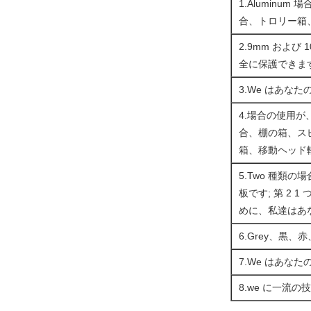
1.Alumin
合、トロリー箱
2.9mm およ
全に保護できま
3.We はあ
4.場合の使用が
合、棚の箱、ス
箱、移動ヘッド軽い
5.Two 種類の
板です; 第 2
めに、私達はあ
6.Grey、黒
7.We はあ
8.we に一流