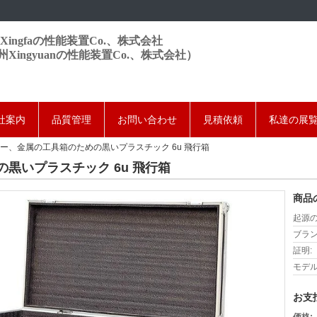
Xingfaの性能装置Co.、株式会社
州Xingyuanの性能装置Co.、株式会社）
社案内
品質管理
お問い合わせ
見積依頼
私達の展
ー、金属の工具箱のための黒いプラスチック 6u 飛行箱
黒いプラスチック 6u 飛行箱
商品
起源の
ブラン
証明:
モデル
お支