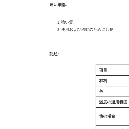
速い細部
:
強い質、
使用および移動のために容易
記述
:
項目
材料
色
温度の適用範囲
他の場合