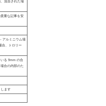
の箱、混合された場
たの貴重な記事を安
- アルミニウム場
場合、トロリー
いる 9mm の合
。 場合の内部のた
くします