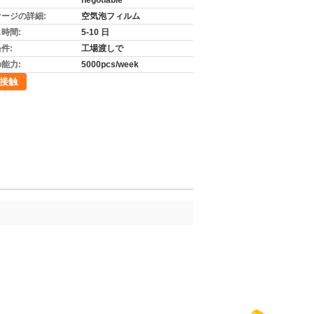
negotiable
ージの詳細:
空気泡フィルム
時間:
5-10 日
件:
工場渡しで
能力:
5000pcs/week
接触