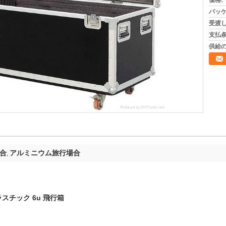
価格:
パッケ
受渡し
支払条
供給の
合
アルミニウム旅行場合
,
チック 6u 飛行箱