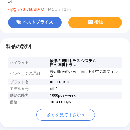
ス
価格：30-76USD/M
MOQ：10 m
ベストプライス
接触
製品の説明
,
段階の照明トラス システム
ハイライト
円の照明トラス
長い輸送のために適します空気泡フィル
パッケージの詳細
ム
ブランド名
XF--TRUSS
モデル番号
xfh3
供給の能力
1000pcs/week
価格
30-76USD/M
多くを見て下さい