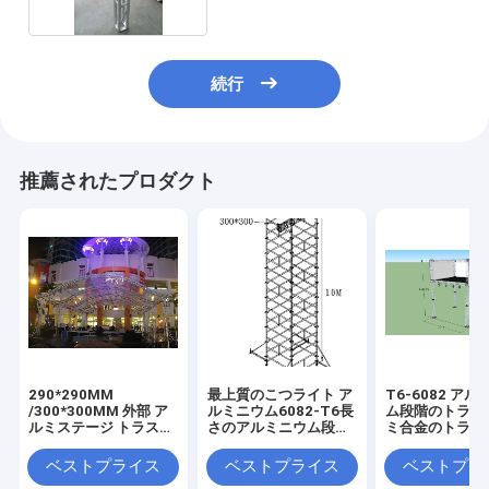
続行
推薦されたプロダクト
290*290MM
最上質のこつライト ア
T6-6082 ア
/300*300MM 外部 ア
ルミニウム6082-T6長
ム段階のトラス
ルミステージ トラスシ
さのアルミニウム段階
ミ合金のトラス
ステム 12m 長さ 黒色
のトラス2*2*2mm
場 3x3m
50*3mm 音楽祭のため
ベストプライス
ベストプライス
ベストプラ
のチューブ