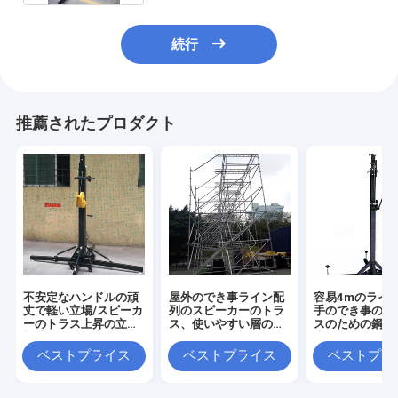
続行
推薦されたプロダクト
不安定なハンドルの頑
屋外のでき事ライン配
容易4mのライ
丈で軽い立場/スピーカ
列のスピーカーのトラ
手のでき事の照
ーのトラス上昇の立場
ス、使いやすい層のト
スのための鋼鉄
望遠鏡の持ち上がるタ
ラス アセンブリ
上昇タワーのク
ワー
の立場を取付け
ベストプライス
ベストプライス
ベストプラ
い