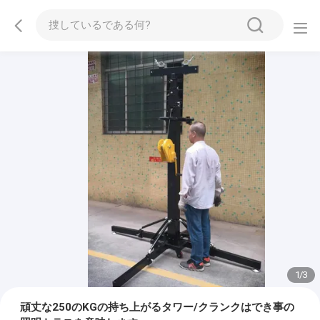
1
/
3
頑丈な250のKGの持ち上がるタワー/クランクはでき事の