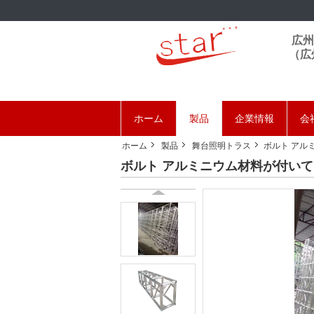
広州
（広
ホーム
製品
企業情報
会
ホーム
製品
舞台照明トラス
ボルト アル
ボルト アルミニウム材料が付いてい