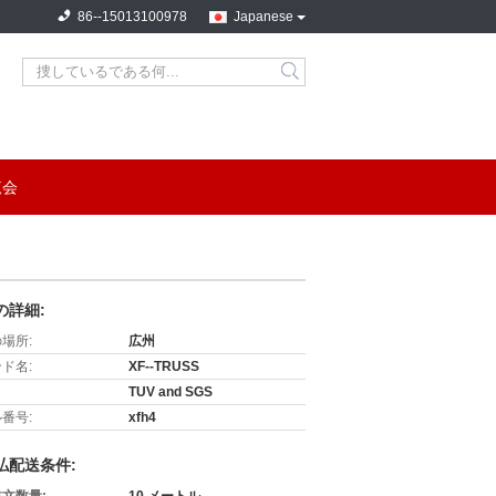
86--15013100978
Japanese
search
覧会
の詳細:
場所:
広州
ド名:
XF--TRUSS
TUV and SGS
番号:
xfh4
払配送条件: