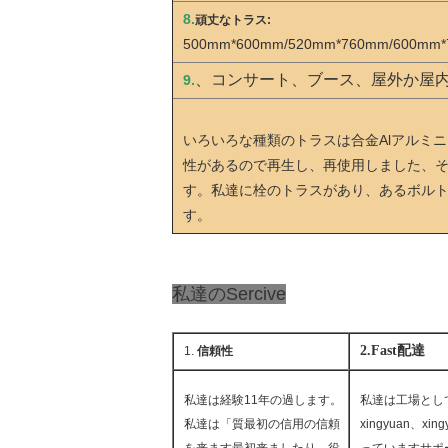
8.
頑丈なトラス:
500mm*600mm/520mm*760mm/600mm
、コンサート、ブース、屋外か屋
9.
いろいろな種類のトラスは合金Alアルミ
性があるので再生し、再使用しました、
す。私達に栓のトラスがあり、あるボルト
す。
私達のSercive
2.Fast配達
1.
信頼性
私達は経験11年の過します。
私達は工場とし
私達は「質最初の信用の信頼
xingyuan、xi