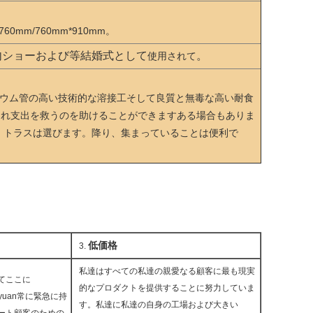
*760mm/760mm*910mm。
内ショーおよび等結婚式として
。
使用されて
ニウム管の高い技術的な溶接工そして良質と無毒な高い耐食
それ支出を救うのを助けることができますある場合もありま
 トラスは選びます。降り、集まっていることは便利で
低価格
3.
私達はすべての私達の親愛なる顧客に最も現実
てここに
的なプロダクトを提供することに努力していま
ngyuan常に緊急に持
す。私達に私達の自身の工場および大きい