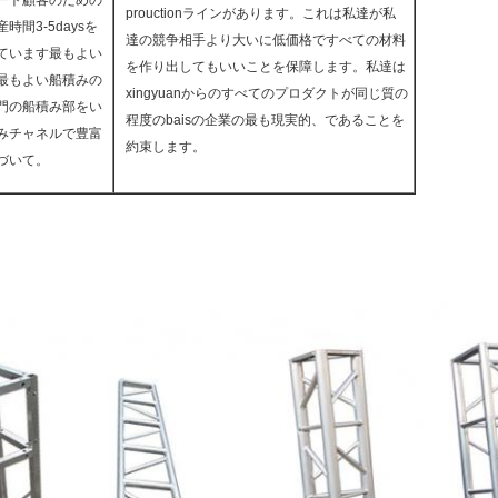
ート顧客のための
prouctionラインがあります。これは私達が私
間3-5daysを
達の競争相手より大いに低価格ですべての材料
ています最もよい
を作り出してもいいことを保障します。私達は
最もよい船積みの
xingyuanからのすべてのプロダクトが同じ質の
門の船積み部をい
程度のbaisの企業の最も現実的、であることを
みチャネルで豊富
約束します。
づいて。