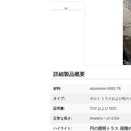
詳細製品概要
材料:
aluminuim 6082-T6
タイプ:
ボルト トラスおよび栓の
証明書:
TUV および SGS
正常な長さ:
4meters への 0.5m
円の照明トラス
段階
ハイライト:
,