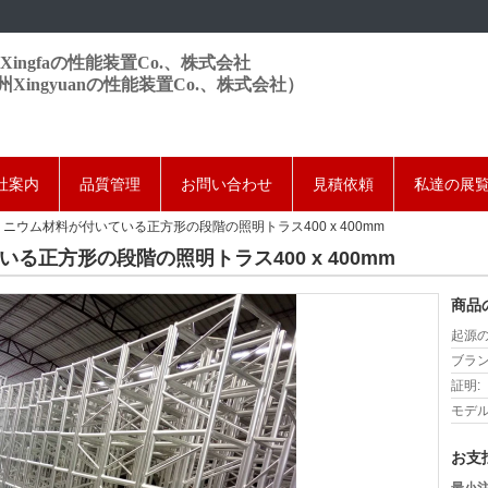
Xingfaの性能装置Co.、株式会社
州Xingyuanの性能装置Co.、株式会社）
社案内
品質管理
お問い合わせ
見積依頼
私達の展
ミニウム材料が付いている正方形の段階の照明トラス400 x 400mm
る正方形の段階の照明トラス400 x 400mm
商品
起源の
ブラン
証明:
モデル
お支