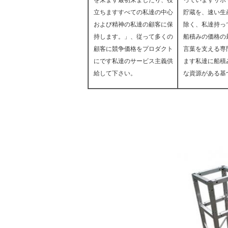
を来ます最初来ましたり、役
っていますサポ
立ちますすべての私達の中心
貯蔵を、速い生産時
および精神の私達の顧客に保
除く、私達持っ
持します。」、従って多くの
船積みの価格の
顧客に競争価格をプロダクト
言葉を支える専
にです私達のサービス主義供
ます私達に船積
給して下さい。
な資源がある基