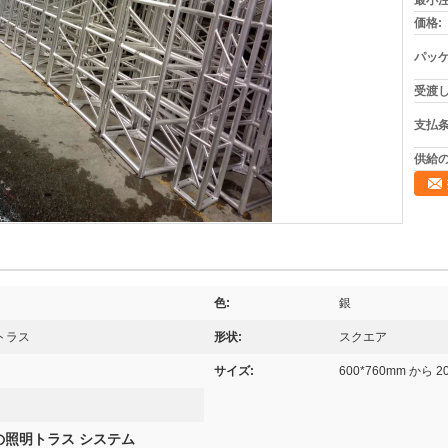
最小注
価格:
パッケ
受渡し
支払条
供給の
色:
銀
トラス
形状:
スクエア
サイズ:
600*760mm から 2
の照明トラス システム