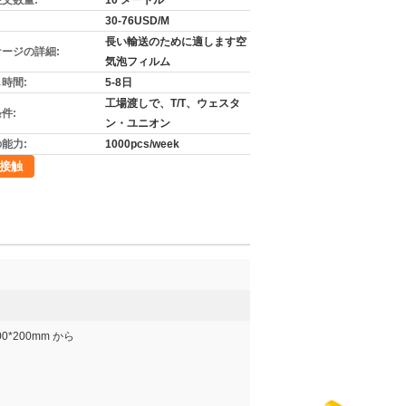
文数量:
10 メートル
30-76USD/M
長い輸送のために適します空
ージの詳細:
気泡フィルム
時間:
5-8日
工場渡しで、T/T、ウェスタ
件:
ン・ユニオン
能力:
1000pcs/week
接触
00*200mm から