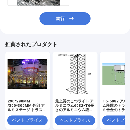
続行
推薦されたプロダクト
290*290MM
最上質のこつライト ア
T6-6082 ア
/300*300MM 外部 ア
ルミニウム6082-T6長
ム段階のトラス
ルミステージ トラスシ
さのアルミニウム段階
ミ合金のトラス
ステム 12m 長さ 黒色
のトラス2*2*2mm
場 3x3m
50*3mm 音楽祭のため
ベストプライス
ベストプライス
ベストプラ
のチューブ