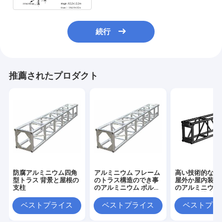
続行
推薦されたプロダクト
防腐アルミニウム四角
アルミニウム フレーム
高い技術的な溶
型トラス 背景と屋根の
のトラス構造のでき事
屋外か屋内装置
支柱
のアルミニウム ボル
のアルミニウム
ト/Boltの段階は展覧会
のトラス構造
のトラスをつけます
ベストプライス
ベストプライス
ベストプラ