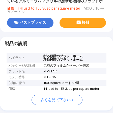
ているアルミニウム アクリルの携帯用段階のプラットホ
ーム
価格：141usd to 156.3usd per square meter
MOQ：10 平
方メートル
ベストプライス
接触
製品の説明
,
折る段階のプラットホーム
ハイライト
移動段階のプラットホーム
パッケージの詳細
気泡のフィルムかペーパー包装
ブランド名
XF-STAR
モデル番号
XFP-315
供給の能力
1000square メートル/週
価格
141usd to 156.3usd per square meter
多くを見て下さい