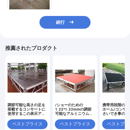
続行
推薦されたプロダクト
調節可能な高さの足を
/ショーのための
携帯用段階のプ
搭載するコンサートに
1.22*1.22mmの調節
ホーム/コンサ
使用するこの表示アル
可能なアルミニウム移
さいでき事のた
ミニウム段階の屋外の
動可能な合板/ガラス結
り畳み式の段階
携帯用移動式段階のプ
婚
ットホームの段
ベストプライス
ベストプライス
ベストプラ
ラットホーム
ラス システム