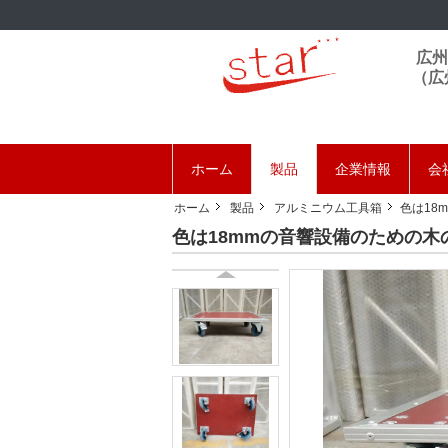
広州
（広
ホーム
製品
企業情報
会
ホーム
製品
アルミニウム工具箱
色は18
色は18mmの音響設備のための