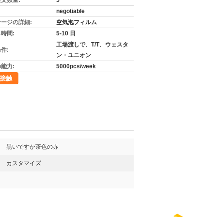
文数量:
5
negotiable
ージの詳細:
空気泡フィルム
時間:
5-10 日
工場渡しで、T/T、ウェスタ
件:
ン・ユニオン
能力:
5000pcs/week
接触
黒いですか茶色の赤
カスタマイズ