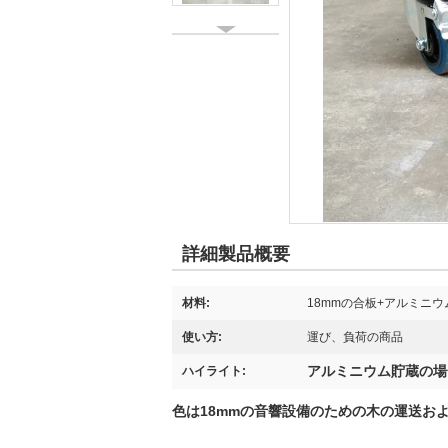
詳細製品概要
材料:
18mmの合板+アルミニウ
使い方:
運び、負荷の商品
アルミニウム貯蔵の場
ハイライト:
色は18mmの音響設備のための木の運送お