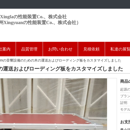
Xingfaの性能装置Co.、株式会社
州Xingyuanの性能装置Co.、株式会社）
社案内
品質管理
お問い合わせ
見積依頼
私達の展
mmの音響設備のための木の運送およびローディング板をカスタマイズしました
木の運送およびローディング板をカスタマイズしました
商品
起源の
ブラン
証明:
モデル
お支