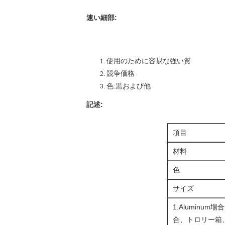
速い細部
:
使用のために容易な強い質
競争価格
色:黒および他
記述:
項目
材料
色
サイズ
1.Alumin
合、トロリー箱