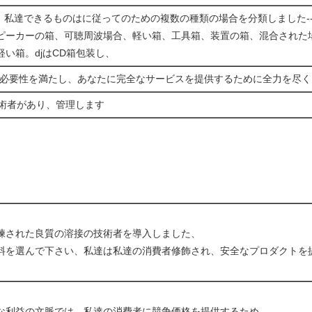
が、私達できるものはに従ってのための複数の種類の場合を分類しました-
ピーカーの箱、可聴周波場合、軽い箱、工具箱、装置の箱、混合された
い箱。djはCD箱包装し、
たの必要性を満たし、あなたに完全なサービスを提供するために全力を尽
技術者があり、管理します
練された良質の溶接の技術者を導入しました、
料を選んで下さい、私達は私達の消費者修飾され、安全なプロダクトを
な利益の文脈では、私達の消費者に競争価格を提供するため。