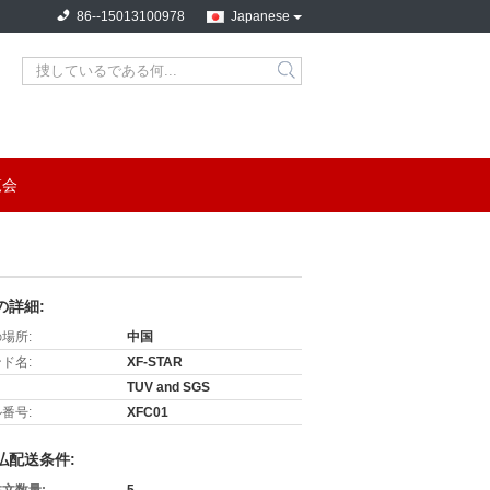
86--15013100978
Japanese
search
覧会
の詳細:
場所:
中国
ド名:
XF-STAR
TUV and SGS
番号:
XFC01
払配送条件: