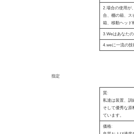
2.場合の使用
合、棚の箱、ス
箱、移動ヘッド軽
3.Weはあな
4.weに一流の
指定
質:
私達は装置、訓
そして優秀な原
ています。
価格:
良質および適度