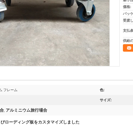
最小注
価格:
パッケ
受渡し
支払条
供給の
ム フレーム
色:
サイズ:
合
アルミニウム旅行場合
,
よびローディング板をカスタマイズしました