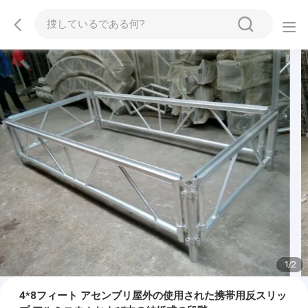
1
/
2
4*8フィート アセンブリ屋外の使用された携帯用反スリッ